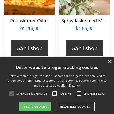
Pizzaskærer Cykel
Sprayflaske med Mist
kr.
119,00
kr.
69,00
Gå til shop
Gå til shop
×
Dette website bruger tracking cookies
Dette websted bruger cookies til at forbedre brugeroplevelsen. Ved at
bruge vores hjemmeside accepterer du alle cookies i overensstemmelse
Varekategorier
med vores cookiepolitik.
Detaljer
Produkter
STRENGT NØDVENDIGE
YDEEVNE
MÅLRETNING AF
TILLAD COOKIES
TILLAD IKKE COOKIES
Copyright 2026 - Pilanto Aps