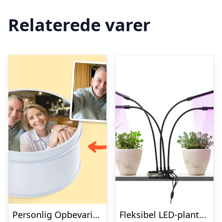
Relaterede varer
Personlig Opbevaringsboks i Metal med Billede – Rund
Fleksibel LED-plantelampe – KitchPro