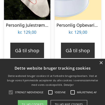
Personlig Julestrømpe med Tekst
Personlig Opbevaringsboks i Metal med Billede – Rund
kr.
129,00
kr.
129,00
Gå til shop
Gå til shop
×
Dette website bruger tracking cookies
Dette websted bruger cookies til at forbedre brugeroplevelsen. Ved at
bruge vores hjemmeside accepterer du alle cookies i overensstemmelse
Varekategorier
med vores cookiepolitik.
Detaljer
Produkter
STRENGT NØDVENDIGE
YDEEVNE
MÅLRETNING AF
TILLAD COOKIES
TILLAD IKKE COOKIES