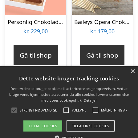
Personlig Chokolademedalje med Billede
Baileys Opera Chokoladeæske
kr.
229,00
kr.
179,00
Gå til shop
Gå til shop
×
Dette website bruger tracking cookies
Dette websted bruger cookies til at forbedre brugeroplevelsen. Ved at
bruge vores hjemmeside accepterer du alle cookies i overensstemmelse
Varekategorier
med vores cookiepolitik.
Detaljer
Produkter
STRENGT NØDVENDIGE
YDEEVNE
MÅLRETNING AF
TILLAD COOKIES
TILLAD IKKE COOKIES
Copyright 2026 - Pilanto Aps
VIS DETALJER