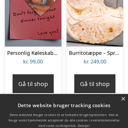
Personlig Køleskabsmagnet med Foto – Hjerte
Burritotæppe – Spralla
kr.
99,00
kr.
249,00
Gå til shop
Gå til shop
×
Dette website bruger tracking cookies
Dette websted bruger cookies til at forbedre brugeroplevelsen. Ved at
bruge vores hjemmeside accepterer du alle cookies i overensstemmelse
Varekategorier
med vores cookiepolitik.
Detaljer